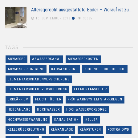
Altersgerecht ausgestattete Bäder – Worauf ist zu…
10. SEPTEMBER 2018
35685
TAGS
ABWASSER
ABWASSERKANAL
ABWASSERKOSTEN
ABWASSERREINIGUNG
BADSANIERUNG
BODENGLEICHE DUSCHE
ELEMENTARSCHADENVERSICHERUNG
ELEMENTARSCHADEVERSICHERUNG
ELEMENTARSCHUTZ
ERKLÄRFILM
FEUCHTTÜCHER
FRÜHWARNSYSTEM STARKREGEN
HEBEANLAGE
HOCHWASSER
HOCHWASSERVORSORGE
HOCHWASSERWARNUNG
KANALISATION
KELLER
KELLERÜBERFLUTUNG
KLÄRANLAGE
KLÄRSTUFEN
KOSTRA DWD