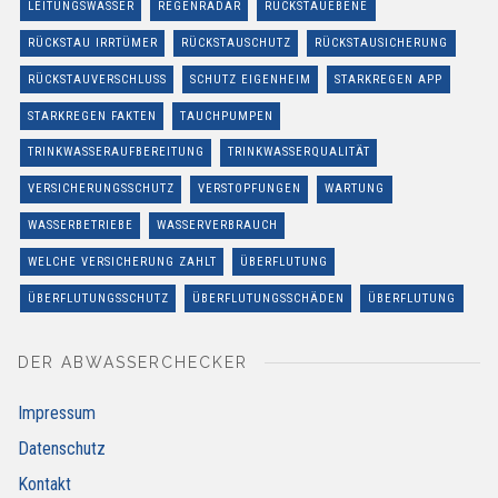
LEITUNGSWASSER
REGENRADAR
RÜCKSTAUEBENE
RÜCKSTAU IRRTÜMER
RÜCKSTAUSCHUTZ
RÜCKSTAUSICHERUNG
RÜCKSTAUVERSCHLUSS
SCHUTZ EIGENHEIM
STARKREGEN APP
STARKREGEN FAKTEN
TAUCHPUMPEN
TRINKWASSERAUFBEREITUNG
TRINKWASSERQUALITÄT
VERSICHERUNGSSCHUTZ
VERSTOPFUNGEN
WARTUNG
WASSERBETRIEBE
WASSERVERBRAUCH
WELCHE VERSICHERUNG ZAHLT
ÜBERFLUTUNG
ÜBERFLUTUNGSSCHUTZ
ÜBERFLUTUNGSSCHÄDEN
ÜBERFLUTUNG
DER ABWASSERCHECKER
Impressum
Datenschutz
Kontakt