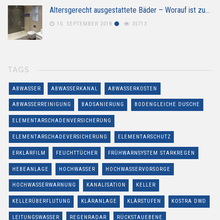
Altersgerecht ausgestattete Bäder – Worauf ist zu…
10. SEPTEMBER 2018
35713
TAGS
ABWASSER
ABWASSERKANAL
ABWASSERKOSTEN
ABWASSERREINIGUNG
BADSANIERUNG
BODENGLEICHE DUSCHE
ELEMENTARSCHADENVERSICHERUNG
ELEMENTARSCHADEVERSICHERUNG
ELEMENTARSCHUTZ
ERKLÄRFILM
FEUCHTTÜCHER
FRÜHWARNSYSTEM STARKREGEN
HEBEANLAGE
HOCHWASSER
HOCHWASSERVORSORGE
HOCHWASSERWARNUNG
KANALISATION
KELLER
KELLERÜBERFLUTUNG
KLÄRANLAGE
KLÄRSTUFEN
KOSTRA DWD
LEITUNGSWASSER
REGENRADAR
RÜCKSTAUEBENE