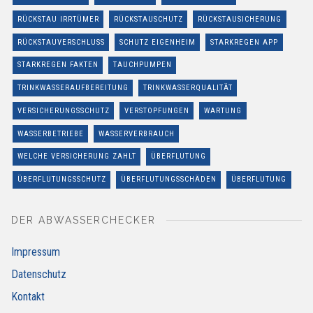
RÜCKSTAU IRRTÜMER
RÜCKSTAUSCHUTZ
RÜCKSTAUSICHERUNG
RÜCKSTAUVERSCHLUSS
SCHUTZ EIGENHEIM
STARKREGEN APP
STARKREGEN FAKTEN
TAUCHPUMPEN
TRINKWASSERAUFBEREITUNG
TRINKWASSERQUALITÄT
VERSICHERUNGSSCHUTZ
VERSTOPFUNGEN
WARTUNG
WASSERBETRIEBE
WASSERVERBRAUCH
WELCHE VERSICHERUNG ZAHLT
ÜBERFLUTUNG
ÜBERFLUTUNGSSCHUTZ
ÜBERFLUTUNGSSCHÄDEN
ÜBERFLUTUNG
DER ABWASSERCHECKER
Impressum
Datenschutz
Kontakt