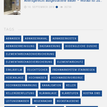
Altersgerecht ausgestattete Bäder – Worauf ist zu…
10. SEPTEMBER 2018
35730
TAGS
ABWASSER
ABWASSERKANAL
ABWASSERKOSTEN
ABWASSERREINIGUNG
BADSANIERUNG
BODENGLEICHE DUSCHE
ELEMENTARSCHADENVERSICHERUNG
ELEMENTARSCHADEVERSICHERUNG
ELEMENTARSCHUTZ
ERKLÄRFILM
FEUCHTTÜCHER
FRÜHWARNSYSTEM STARKREGEN
HEBEANLAGE
HOCHWASSER
HOCHWASSERVORSORGE
HOCHWASSERWARNUNG
KANALISATION
KELLER
KELLERÜBERFLUTUNG
KLÄRANLAGE
KLÄRSTUFEN
KOSTRA DWD
LEITUNGSWASSER
REGENRADAR
RÜCKSTAUEBENE