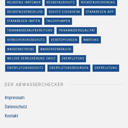
RÜCKSTAU IRRTÜMER
RÜCKSTAUSCHUTZ
RÜCKSTAUSICHERUNG
RÜCKSTAUVERSCHLUSS
SCHUTZ EIGENHEIM
STARKREGEN APP
STARKREGEN FAKTEN
TAUCHPUMPEN
TRINKWASSERAUFBEREITUNG
TRINKWASSERQUALITÄT
VERSICHERUNGSSCHUTZ
VERSTOPFUNGEN
WARTUNG
WASSERBETRIEBE
WASSERVERBRAUCH
WELCHE VERSICHERUNG ZAHLT
ÜBERFLUTUNG
ÜBERFLUTUNGSSCHUTZ
ÜBERFLUTUNGSSCHÄDEN
ÜBERFLUTUNG
DER ABWASSERCHECKER
Impressum
Datenschutz
Kontakt