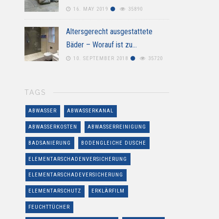
16. MAY 2019
35890
Altersgerecht ausgestattete
Bäder – Worauf ist zu…
10. SEPTEMBER 2018
35720
TAGS
ABWASSER
ABWASSERKANAL
ABWASSERKOSTEN
ABWASSERREINIGUNG
BADSANIERUNG
BODENGLEICHE DUSCHE
ELEMENTARSCHADENVERSICHERUNG
ELEMENTARSCHADEVERSICHERUNG
ELEMENTARSCHUTZ
ERKLÄRFILM
FEUCHTTÜCHER