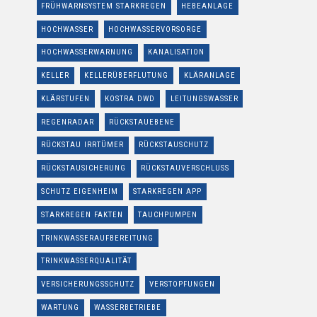
FRÜHWARNSYSTEM STARKREGEN
HEBEANLAGE
HOCHWASSER
HOCHWASSERVORSORGE
HOCHWASSERWARNUNG
KANALISATION
KELLER
KELLERÜBERFLUTUNG
KLÄRANLAGE
KLÄRSTUFEN
KOSTRA DWD
LEITUNGSWASSER
REGENRADAR
RÜCKSTAUEBENE
RÜCKSTAU IRRTÜMER
RÜCKSTAUSCHUTZ
RÜCKSTAUSICHERUNG
RÜCKSTAUVERSCHLUSS
SCHUTZ EIGENHEIM
STARKREGEN APP
STARKREGEN FAKTEN
TAUCHPUMPEN
TRINKWASSERAUFBEREITUNG
TRINKWASSERQUALITÄT
VERSICHERUNGSSCHUTZ
VERSTOPFUNGEN
WARTUNG
WASSERBETRIEBE