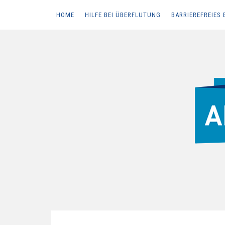
HOME
HILFE BEI ÜBERFLUTUNG
BARRIEREFREIES 
Skip
to
content
ALLES RUND UM DAS THEMA HOCHWASSERSCHUT
Der Abwasserch