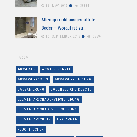
16. MAY 2019
35884
Altersgerecht ausgestattete
Bäder – Worauf ist zu…
10. SEPTEMBER 2018
35694
TAGS
ABWASSER
ABWASSERKANAL
ABWASSERKOSTEN
ABWASSERREINIGUNG
BADSANIERUNG
BODENGLEICHE DUSCHE
ELEMENTARSCHADENVERSICHERUNG
ELEMENTARSCHADEVERSICHERUNG
ELEMENTARSCHUTZ
ERKLÄRFILM
FEUCHTTÜCHER