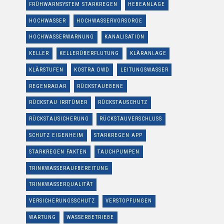
FRÜHWARNSYSTEM STARKREGEN
HEBEANLAGE
HOCHWASSER
HOCHWASSERVORSORGE
HOCHWASSERWARNUNG
KANALISATION
KELLER
KELLERÜBERFLUTUNG
KLÄRANLAGE
KLÄRSTUFEN
KOSTRA DWD
LEITUNGSWASSER
REGENRADAR
RÜCKSTAUEBENE
RÜCKSTAU IRRTÜMER
RÜCKSTAUSCHUTZ
RÜCKSTAUSICHERUNG
RÜCKSTAUVERSCHLUSS
SCHUTZ EIGENHEIM
STARKREGEN APP
STARKREGEN FAKTEN
TAUCHPUMPEN
TRINKWASSERAUFBEREITUNG
TRINKWASSERQUALITÄT
VERSICHERUNGSSCHUTZ
VERSTOPFUNGEN
WARTUNG
WASSERBETRIEBE