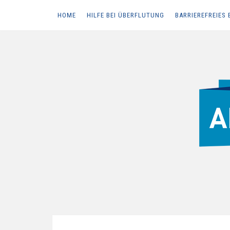
HOME
HILFE BEI ÜBERFLUTUNG
BARRIEREFREIES 
Skip
to
content
ALLES RUND UM DAS THEMA HOCHWASSERSCHUT
Der Abwasserch