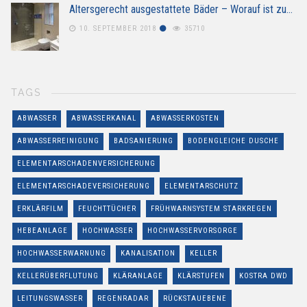
Altersgerecht ausgestattete Bäder – Worauf ist zu…
10. SEPTEMBER 2018
35710
TAGS
ABWASSER
ABWASSERKANAL
ABWASSERKOSTEN
ABWASSERREINIGUNG
BADSANIERUNG
BODENGLEICHE DUSCHE
ELEMENTARSCHADENVERSICHERUNG
ELEMENTARSCHADEVERSICHERUNG
ELEMENTARSCHUTZ
ERKLÄRFILM
FEUCHTTÜCHER
FRÜHWARNSYSTEM STARKREGEN
HEBEANLAGE
HOCHWASSER
HOCHWASSERVORSORGE
HOCHWASSERWARNUNG
KANALISATION
KELLER
KELLERÜBERFLUTUNG
KLÄRANLAGE
KLÄRSTUFEN
KOSTRA DWD
LEITUNGSWASSER
REGENRADAR
RÜCKSTAUEBENE