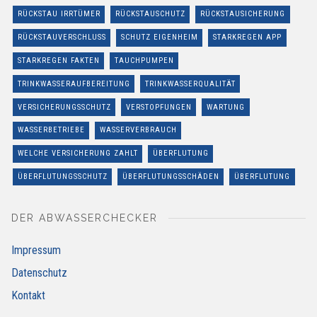
RÜCKSTAU IRRTÜMER
RÜCKSTAUSCHUTZ
RÜCKSTAUSICHERUNG
RÜCKSTAUVERSCHLUSS
SCHUTZ EIGENHEIM
STARKREGEN APP
STARKREGEN FAKTEN
TAUCHPUMPEN
TRINKWASSERAUFBEREITUNG
TRINKWASSERQUALITÄT
VERSICHERUNGSSCHUTZ
VERSTOPFUNGEN
WARTUNG
WASSERBETRIEBE
WASSERVERBRAUCH
WELCHE VERSICHERUNG ZAHLT
ÜBERFLUTUNG
ÜBERFLUTUNGSSCHUTZ
ÜBERFLUTUNGSSCHÄDEN
ÜBERFLUTUNG
DER ABWASSERCHECKER
Impressum
Datenschutz
Kontakt