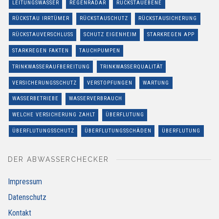
LEITUNGSWASSER
REGENRADAR
RÜCKSTAUEBENE
RÜCKSTAU IRRTÜMER
RÜCKSTAUSCHUTZ
RÜCKSTAUSICHERUNG
RÜCKSTAUVERSCHLUSS
SCHUTZ EIGENHEIM
STARKREGEN APP
STARKREGEN FAKTEN
TAUCHPUMPEN
TRINKWASSERAUFBEREITUNG
TRINKWASSERQUALITÄT
VERSICHERUNGSSCHUTZ
VERSTOPFUNGEN
WARTUNG
WASSERBETRIEBE
WASSERVERBRAUCH
WELCHE VERSICHERUNG ZAHLT
ÜBERFLUTUNG
ÜBERFLUTUNGSSCHUTZ
ÜBERFLUTUNGSSCHÄDEN
ÜBERFLUTUNG
DER ABWASSERCHECKER
Impressum
Datenschutz
Kontakt