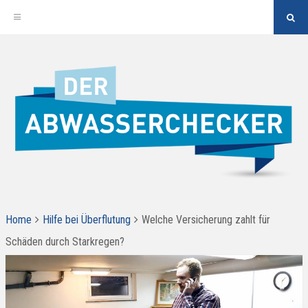
Sea
But
Skip
to
content
ALLES RUND UM DAS THEMA HOCHWASSERSCHUTZ,
Der Abwasserchecker
ABWASSERENTSORGUNG UND BARRIEREFREIES BAD
Home
Hilfe bei Überflutung
Welche Versicherung zahlt für
Schäden durch Starkregen?