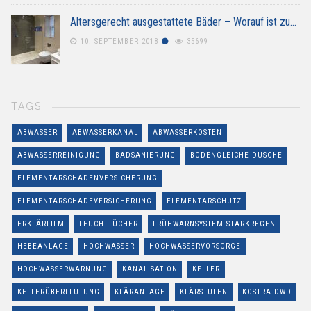
Altersgerecht ausgestattete Bäder – Worauf ist zu…
10. SEPTEMBER 2018
35699
TAGS
ABWASSER
ABWASSERKANAL
ABWASSERKOSTEN
ABWASSERREINIGUNG
BADSANIERUNG
BODENGLEICHE DUSCHE
ELEMENTARSCHADENVERSICHERUNG
ELEMENTARSCHADEVERSICHERUNG
ELEMENTARSCHUTZ
ERKLÄRFILM
FEUCHTTÜCHER
FRÜHWARNSYSTEM STARKREGEN
HEBEANLAGE
HOCHWASSER
HOCHWASSERVORSORGE
HOCHWASSERWARNUNG
KANALISATION
KELLER
KELLERÜBERFLUTUNG
KLÄRANLAGE
KLÄRSTUFEN
KOSTRA DWD