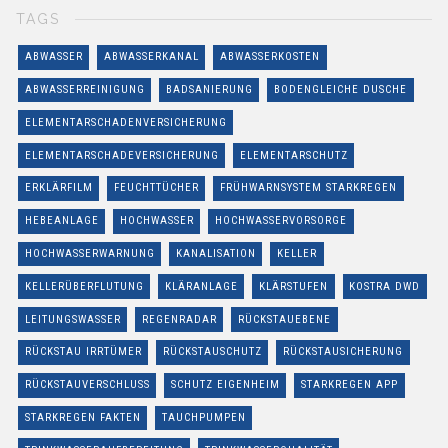
TAGS
ABWASSER
ABWASSERKANAL
ABWASSERKOSTEN
ABWASSERREINIGUNG
BADSANIERUNG
BODENGLEICHE DUSCHE
ELEMENTARSCHADENVERSICHERUNG
ELEMENTARSCHADEVERSICHERUNG
ELEMENTARSCHUTZ
ERKLÄRFILM
FEUCHTTÜCHER
FRÜHWARNSYSTEM STARKREGEN
HEBEANLAGE
HOCHWASSER
HOCHWASSERVORSORGE
HOCHWASSERWARNUNG
KANALISATION
KELLER
KELLERÜBERFLUTUNG
KLÄRANLAGE
KLÄRSTUFEN
KOSTRA DWD
LEITUNGSWASSER
REGENRADAR
RÜCKSTAUEBENE
RÜCKSTAU IRRTÜMER
RÜCKSTAUSCHUTZ
RÜCKSTAUSICHERUNG
RÜCKSTAUVERSCHLUSS
SCHUTZ EIGENHEIM
STARKREGEN APP
STARKREGEN FAKTEN
TAUCHPUMPEN