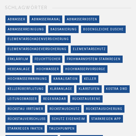
SCHLAGWÖRTER
ABWASSER
ABWASSERKANAL
ABWASSERKOSTEN
ABWASSERREINIGUNG
BADSANIERUNG
BODENGLEICHE DUSCHE
ELEMENTARSCHADENVERSICHERUNG
ELEMENTARSCHADEVERSICHERUNG
ELEMENTARSCHUTZ
ERKLÄRFILM
FEUCHTTÜCHER
FRÜHWARNSYSTEM STARKREGEN
HEBEANLAGE
HOCHWASSER
HOCHWASSERVORSORGE
HOCHWASSERWARNUNG
KANALISATION
KELLER
KELLERÜBERFLUTUNG
KLÄRANLAGE
KLÄRSTUFEN
KOSTRA DWD
LEITUNGSWASSER
REGENRADAR
RÜCKSTAUEBENE
RÜCKSTAU IRRTÜMER
RÜCKSTAUSCHUTZ
RÜCKSTAUSICHERUNG
RÜCKSTAUVERSCHLUSS
SCHUTZ EIGENHEIM
STARKREGEN APP
STARKREGEN FAKTEN
TAUCHPUMPEN