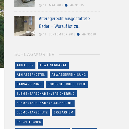
16. MAI 2019
35885
Altersgerecht ausgestattete
Bäder – Worauf ist zu…
10. SEPTEMBER 2018
35698
SCHLAGWÖRTER
ABWASSER
ABWASSERKANAL
ABWASSERKOSTEN
ABWASSERREINIGUNG
BADSANIERUNG
BODENGLEICHE DUSCHE
ELEMENTARSCHADENVERSICHERUNG
ELEMENTARSCHADEVERSICHERUNG
ELEMENTARSCHUTZ
ERKLÄRFILM
FEUCHTTÜCHER