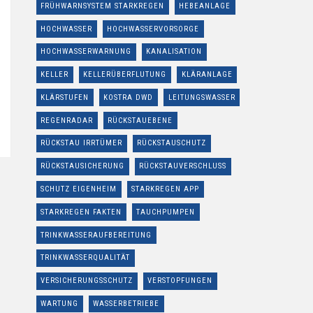
FRÜHWARNSYSTEM STARKREGEN
HEBEANLAGE
HOCHWASSER
HOCHWASSERVORSORGE
HOCHWASSERWARNUNG
KANALISATION
KELLER
KELLERÜBERFLUTUNG
KLÄRANLAGE
KLÄRSTUFEN
KOSTRA DWD
LEITUNGSWASSER
REGENRADAR
RÜCKSTAUEBENE
RÜCKSTAU IRRTÜMER
RÜCKSTAUSCHUTZ
RÜCKSTAUSICHERUNG
RÜCKSTAUVERSCHLUSS
SCHUTZ EIGENHEIM
STARKREGEN APP
STARKREGEN FAKTEN
TAUCHPUMPEN
TRINKWASSERAUFBEREITUNG
TRINKWASSERQUALITÄT
VERSICHERUNGSSCHUTZ
VERSTOPFUNGEN
WARTUNG
WASSERBETRIEBE