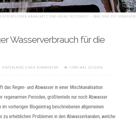
 ÖFFENTLICHEN KANALNETZ SIND KEINE SELTENHEIT – WAS SIND DIE URSACHEN
r Wasserverbrauch für die
HINTERLASSE EINEN KOMMENTAR
13985 MAL GELESEN
t das Regen- und Abwasser in einer Mischkanalisation
hr regenarmen Perioden, größtenteils nur noch Abwasser
n im vorherigen Blogeintrag beschriebenen allgemeinen
es zu erheblichen Problemen in den Abwasserkanälen, welche