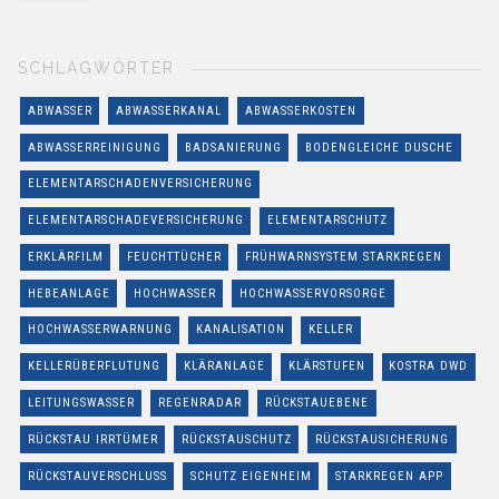
SCHLAGWÖRTER
ABWASSER
ABWASSERKANAL
ABWASSERKOSTEN
ABWASSERREINIGUNG
BADSANIERUNG
BODENGLEICHE DUSCHE
ELEMENTARSCHADENVERSICHERUNG
ELEMENTARSCHADEVERSICHERUNG
ELEMENTARSCHUTZ
ERKLÄRFILM
FEUCHTTÜCHER
FRÜHWARNSYSTEM STARKREGEN
HEBEANLAGE
HOCHWASSER
HOCHWASSERVORSORGE
HOCHWASSERWARNUNG
KANALISATION
KELLER
KELLERÜBERFLUTUNG
KLÄRANLAGE
KLÄRSTUFEN
KOSTRA DWD
LEITUNGSWASSER
REGENRADAR
RÜCKSTAUEBENE
RÜCKSTAU IRRTÜMER
RÜCKSTAUSCHUTZ
RÜCKSTAUSICHERUNG
RÜCKSTAUVERSCHLUSS
SCHUTZ EIGENHEIM
STARKREGEN APP