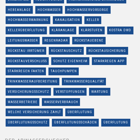
HEBEANLAGE
HOCHWASSER
HOCHWASSERVORSORGE
HOCHWASSERWARNUNG
KANALISATION
KELLER
KELLERÜBERFLUTUNG
KLÄRANLAGE
KLÄRSTUFEN
KOSTRA DWD
LEITUNGSWASSER
REGENRADAR
RÜCKSTAUEBENE
RÜCKSTAU IRRTÜMER
RÜCKSTAUSCHUTZ
RÜCKSTAUSICHERUNG
RÜCKSTAUVERSCHLUSS
SCHUTZ EIGENHEIM
STARKREGEN APP
STARKREGEN FAKTEN
TAUCHPUMPEN
TRINKWASSERAUFBEREITUNG
TRINKWASSERQUALITÄT
VERSICHERUNGSSCHUTZ
VERSTOPFUNGEN
WARTUNG
WASSERBETRIEBE
WASSERVERBRAUCH
WELCHE VERSICHERUNG ZAHLT
ÜBERFLUTUNG
ÜBERFLUTUNGSSCHUTZ
ÜBERFLUTUNGSSCHÄDEN
ÜBERFLUTUNG