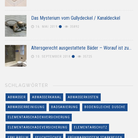
Das Mysterium vom Gullydeckel / Kanaldeckel
16. MAI 2019
35892
Altersgerecht ausgestattete Bäder – Worauf ist zu…
10. SEPTEMBER 2018
35725
SCHLAGWÖRTER
ABWASSER
ABWASSERKANAL
ABWASSERKOSTEN
ABWASSERREINIGUNG
BADSANIERUNG
BODENGLEICHE DUSCHE
ELEMENTARSCHADENVERSICHERUNG
ELEMENTARSCHADEVERSICHERUNG
ELEMENTARSCHUTZ
ERKLÄRFILM
FEUCHTTÜCHER
FRÜHWARNSYSTEM STARKREGEN