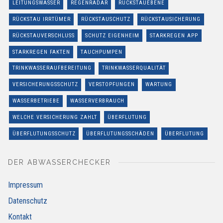
LEITUNGSWASSER
REGENRADAR
RÜCKSTAUEBENE
RÜCKSTAU IRRTÜMER
RÜCKSTAUSCHUTZ
RÜCKSTAUSICHERUNG
RÜCKSTAUVERSCHLUSS
SCHUTZ EIGENHEIM
STARKREGEN APP
STARKREGEN FAKTEN
TAUCHPUMPEN
TRINKWASSERAUFBEREITUNG
TRINKWASSERQUALITÄT
VERSICHERUNGSSCHUTZ
VERSTOPFUNGEN
WARTUNG
WASSERBETRIEBE
WASSERVERBRAUCH
WELCHE VERSICHERUNG ZAHLT
ÜBERFLUTUNG
ÜBERFLUTUNGSSCHUTZ
ÜBERFLUTUNGSSCHÄDEN
ÜBERFLUTUNG
DER ABWASSERCHECKER
Impressum
Datenschutz
Kontakt