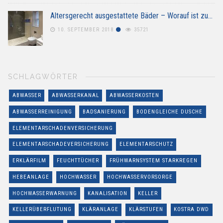
Altersgerecht ausgestattete Bäder – Worauf ist zu…
10. SEPTEMBER 2018
35721
SCHLAGWÖRTER
ABWASSER
ABWASSERKANAL
ABWASSERKOSTEN
ABWASSERREINIGUNG
BADSANIERUNG
BODENGLEICHE DUSCHE
ELEMENTARSCHADENVERSICHERUNG
ELEMENTARSCHADEVERSICHERUNG
ELEMENTARSCHUTZ
ERKLÄRFILM
FEUCHTTÜCHER
FRÜHWARNSYSTEM STARKREGEN
HEBEANLAGE
HOCHWASSER
HOCHWASSERVORSORGE
HOCHWASSERWARNUNG
KANALISATION
KELLER
KELLERÜBERFLUTUNG
KLÄRANLAGE
KLÄRSTUFEN
KOSTRA DWD