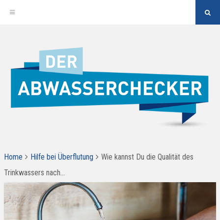
"Su
But
Zum
Inhalt
springen
ALLES RUND UM DAS THEMA HOCHWASSERSCHUTZ,
Der Abwasserchecker
ABWASSERENTSORGUNG UND BARRIEREFREIES BAD
Home
Hilfe bei Überflutung
Wie kannst Du die Qualität des
Trinkwassers nach…