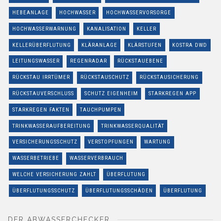
HEBEANLAGE
HOCHWASSER
HOCHWASSERVORSORGE
HOCHWASSERWARNUNG
KANALISATION
KELLER
KELLERÜBERFLUTUNG
KLÄRANLAGE
KLÄRSTUFEN
KOSTRA DWD
LEITUNGSWASSER
REGENRADAR
RÜCKSTAUEBENE
RÜCKSTAU IRRTÜMER
RÜCKSTAUSCHUTZ
RÜCKSTAUSICHERUNG
RÜCKSTAUVERSCHLUSS
SCHUTZ EIGENHEIM
STARKREGEN APP
STARKREGEN FAKTEN
TAUCHPUMPEN
TRINKWASSERAUFBEREITUNG
TRINKWASSERQUALITÄT
VERSICHERUNGSSCHUTZ
VERSTOPFUNGEN
WARTUNG
WASSERBETRIEBE
WASSERVERBRAUCH
WELCHE VERSICHERUNG ZAHLT
ÜBERFLUTUNG
ÜBERFLUTUNGSSCHUTZ
ÜBERFLUTUNGSSCHÄDEN
ÜBERFLUTUNG
DER ABWASSERCHECKER