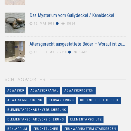
Das Mysterium vom Gullydeckel / Kanaldeckel
16. MAI 2019
35884
Altersgerecht ausgestattete Bäder – Worauf ist zu…
10. SEPTEMBER 2018
35686
SCHLAGWÖRTER
ABWASSER
ABWASSERKANAL
ABWASSERKOSTEN
ABWASSERREINIGUNG
BADSANIERUNG
BODENGLEICHE DUSCHE
ELEMENTARSCHADENVERSICHERUNG
ELEMENTARSCHADEVERSICHERUNG
ELEMENTARSCHUTZ
ERKLÄRFILM
FEUCHTTÜCHER
FRÜHWARNSYSTEM STARKREGEN