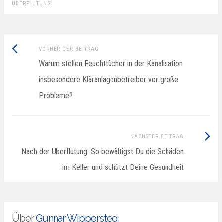
ÜBERFLUTUNG
Vorheriger
Beitragsnavigation
VORHERIGER BEITRAG
Beitrag:
Warum stellen Feuchttücher in der Kanalisation
insbesondere Kläranlagenbetreiber vor große
Probleme?
Nächster
NÄCHSTER BEITRAG
Beitrag:
Nach der Überflutung: So bewältigst Du die Schäden
im Keller und schützt Deine Gesundheit
Über
Gunnar Wippersteg