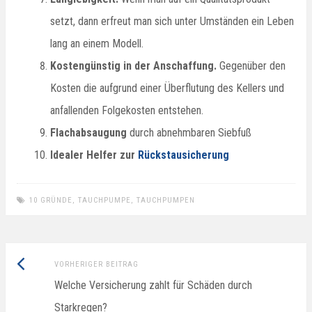
setzt, dann erfreut man sich unter Umständen ein Leben
lang an einem Modell.
Kostengünstig in der Anschaffung.
Gegenüber den
Kosten die aufgrund einer Überflutung des Kellers und
anfallenden Folgekosten entstehen.
Flachabsaugung
durch abnehmbaren Siebfuß
Idealer Helfer zur
Rückstausicherung
10 GRÜNDE
,
TAUCHPUMPE
,
TAUCHPUMPEN
Vorheriger
Beitragsnavigation
VORHERIGER BEITRAG
Beitrag:
Welche Versicherung zahlt für Schäden durch
Starkregen?