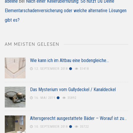
adeline
bei
Nach einer Kellerüberflutung: So nutzt Du Deine
Elementarschadenversicherung oder welche alternative Lösungen
gibt es?
AM MEISTEN GELESEN
Wie kann ich im Altbau eine bodengleiche…
12. SEPTEMBER 2018
51418
Das Mysterium vom Gullydeckel / Kanaldeckel
16. MAI 2019
35892
Altersgerecht ausgestattete Bäder – Worauf ist zu…
10. SEPTEMBER 2018
35722