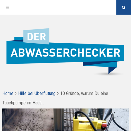
"Su
But
Zum
Inhalt
springen
ALLES RUND UM DAS THEMA HOCHWASSERSCHUTZ,
Der Abwasserchecker
ABWASSERENTSORGUNG UND BARRIEREFREIES BAD
Home
Hilfe bei Überflutung
10 Gründe, warum Du eine
Tauchpumpe im Haus…